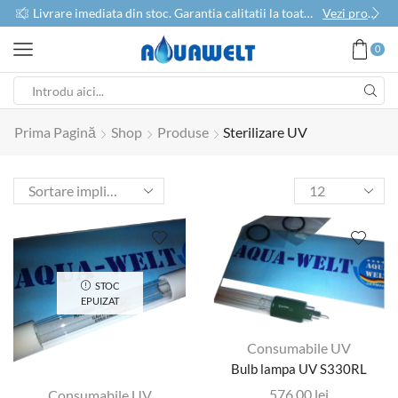
use
Livrare imediata din stoc. Garantia calitatii la toate produsele
Vezi produse
0
Prima Pagină
Shop
Produse
Sterilizare UV
STOC
EPUIZAT
Consumabile UV
Bulb lampa UV S330RL
576,00
lei
Consumabile UV