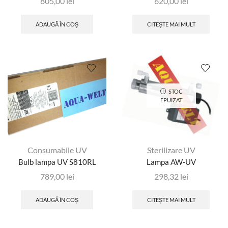
805,00
lei
620,00
lei
ADAUGĂ ÎN COȘ
CITEȘTE MAI MULT
STOC
EPUIZAT
Sterilizare UV
Consumabile UV
Lampa AW-UV
Bulb lampa UV S810RL
298,32
lei
789,00
lei
CITEȘTE MAI MULT
ADAUGĂ ÎN COȘ