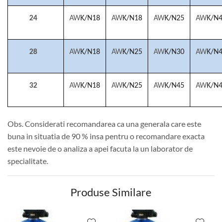
24
AW
K/N18
AW
K/N18
AW
K/N25
AW
K/N
28
AW
K/N18
AW
K/N25
AW
K/N30
AW
K/N
32
AW
K/N18
AW
K/N25
AW
K/N45
AW
K/N
Obs. Considerati recomandarea ca una generala care este
buna in situatia de 90 % insa pentru o recomandare exacta
este nevoie de o analiza a apei facuta la un laborator de
specialitate.
Produse Similare