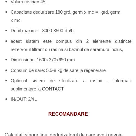
Volum rasina= 45 l
Capacitate dedurizare 180 grd. germ x mc =
grd. germ
x mc
Debit maxim= 3000-3500 litri/h,
acest sistem este compus din 2 elemente distincte
rezervorul filtrant cu rasina si bazinul de saramura inclus,
Dimensiune: 1600x370x690 mm
Consum de sare: 5.5-8 kg de sare la regenerare
Optional sistem de sterilizare a rasinii – informatii
suplimentare la
CONTACT
IN/OUT: 3/4 „
RECOMANDARE
Calculati singur tipul dedurizatorul de care aveti nevoie.