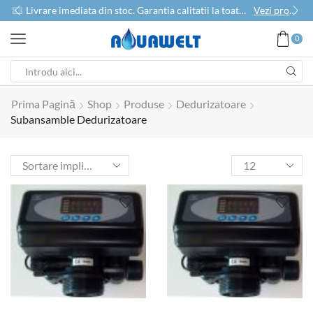
use
Livrare imediata din stoc. Garantia calitatii la toate produsele
Vezi produse
0
Prima Pagină
Shop
Produse
Dedurizatoare
Subansamble Dedurizatoare