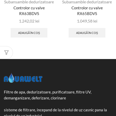
Subansamble dedurizatoare
Subansamble dedurizatoare
Controlor cu valve
Controlor cu valve
RX63BDVS
RX65BDVS
1.242,02
lei
1.049,58
lei
ADAUGĂ ÎN COȘ
ADAUGĂ ÎN COȘ
Filtre de apa, dedurizatoare, purificatoare, filtre UV,
demanganizare, deferizare, clorinare
sisteme de filtrare, incepand de la nivelul de uz casnic pana la
nivelul de uz industrial