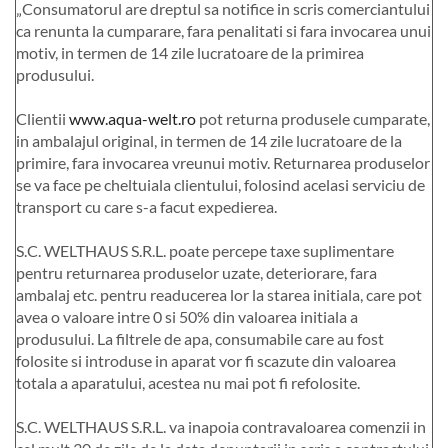
„Consumatorul are dreptul sa notifice in scris comerciantului
ca renunta la cumparare, fara penalitati si fara invocarea unui
motiv, in termen de 14 zile lucratoare de la primirea
produsului.
Clientii
www.aqua-welt.ro
pot returna produsele cumparate,
in ambalajul original, in termen de 14 zile lucratoare de la
primire, fara invocarea vreunui motiv. Returnarea produselor
se va face pe cheltuiala clientului, folosind acelasi serviciu de
transport cu care s-a facut expedierea.
S.C. WELTHAUS S.R.L. poate percepe taxe suplimentare
pentru returnarea produselor uzate, deteriorare, fara
ambalaj etc. pentru readucerea lor la starea initiala, care pot
avea o valoare intre 0 si 50% din valoarea initiala a
produsului. La filtrele de apa, consumabile care au fost
folosite si introduse in aparat vor fi scazute din valoarea
totala a aparatului, acestea nu mai pot fi refolosite.
S.C. WELTHAUS S.R.L. va inapoia contravaloarea comenzii in