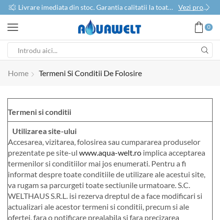
use
Livrare imediata din stoc. Garantia calitatii la toate produsele
Vezi produse
0
Home
Termeni Si Conditii De Folosire
Termeni si conditii
Utilizarea site-ului
Accesarea, vizitarea, folosirea sau cumpararea produselor
prezentate pe site-ul
www.aqua-welt.ro
implica acceptarea
termenilor si conditiilor mai jos enumerati. Pentru a fi
informat despre toate conditiile de utilizare ale acestui site,
va rugam sa parcurgeti toate sectiunile urmatoare. S.C.
WELTHAUS S.R.L. isi rezerva dreptul de a face modificari si
actualizari ale acestor termeni si conditii, precum si ale
ofertei, fara o notificare prealabila si fara precizarea