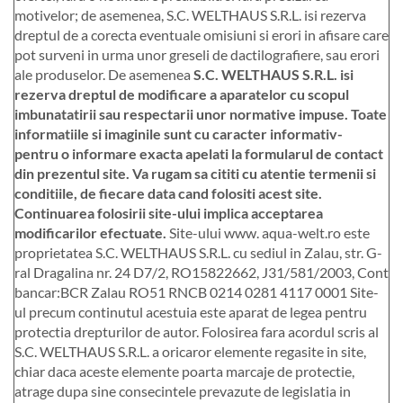
motivelor; de asemenea, S.C. WELTHAUS S.R.L. isi rezerva
dreptul de a corecta eventuale omisiuni si erori in afisare care
pot surveni in urma unor greseli de dactilografiere, sau erori
ale produselor. De asemenea
S.C. WELTHAUS S.R.L. isi
rezerva dreptul de modificare a aparatelor cu scopul
imbunatatirii sau respectarii unor normative impuse. Toate
informatiile si imaginile sunt cu caracter informativ-
pentru o informare exacta apelati la formularul de contact
din prezentul site. Va rugam sa cititi cu atentie termenii si
conditiile, de fiecare data cand folositi acest site.
Continuarea folosirii site-ului implica acceptarea
modificarilor efectuate.
Site-ului www. aqua-welt.ro este
proprietatea S.C. WELTHAUS S.R.L. cu sediul in Zalau, str. G-
ral Dragalina nr. 24 D7/2, RO15822662, J31/581/2003, Cont
bancar:BCR Zalau RO51 RNCB 0214 0281 4117 0001 Site-
ul precum continutul acestuia este aparat de legea pentru
protectia drepturilor de autor. Folosirea fara acordul scris al
S.C. WELTHAUS S.R.L. a oricaror elemente regasite in site,
chiar daca aceste elemente poarta marcaje de protectie,
atrage dupa sine consecintele prevazute de legislatia in