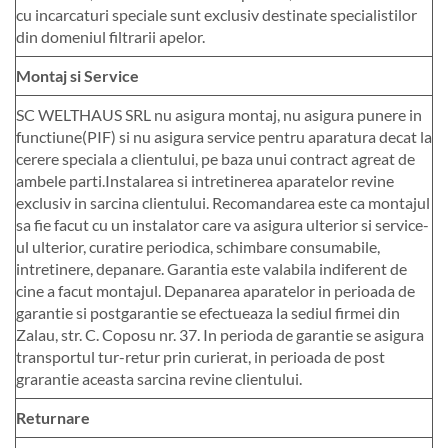
cu incarcaturi speciale sunt exclusiv destinate specialistilor
din domeniul filtrarii apelor.
Montaj si Service
SC WELTHAUS SRL nu asigura montaj, nu asigura punere in
functiune(PIF) si nu asigura service pentru aparatura decat la
cerere speciala a clientului, pe baza unui contract agreat de
ambele parti.Instalarea si intretinerea aparatelor revine
exclusiv in sarcina clientului. Recomandarea este ca montajul
sa fie facut cu un instalator care va asigura ulterior si service-
ul ulterior, curatire periodica, schimbare consumabile,
intretinere, depanare. Garantia este valabila indiferent de
cine a facut montajul. Depanarea aparatelor in perioada de
garantie si postgarantie se efectueaza la sediul firmei din
Zalau, str. C. Coposu nr. 37. In perioda de garantie se asigura
transportul tur-retur prin curierat, in perioada de post
grarantie aceasta sarcina revine clientului.
Returnare