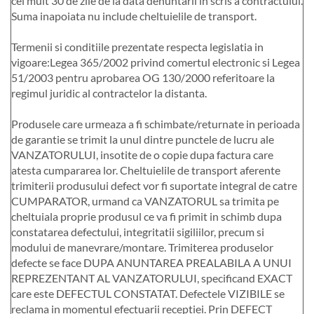
cel mult 30 de zile de la data denuntarii in scris a contractului.
Suma inapoiata nu include cheltuielile de transport.
Termenii si conditiile prezentate respecta legislatia in
vigoare:Legea 365/2002 privind comertul electronic si Legea
51/2003 pentru aprobarea OG 130/2000 referitoare la
regimul juridic al contractelor la distanta.
Produsele care urmeaza a fi schimbate/returnate in perioada
de garantie se trimit la unul dintre punctele de lucru ale
VANZATORULUI, insotite de o copie dupa factura care
atesta cumpararea lor. Cheltuielile de transport aferente
trimiterii produsului defect vor fi suportate integral de catre
CUMPARATOR, urmand ca VANZATORUL sa trimita pe
cheltuiala proprie produsul ce va fi primit in schimb dupa
constatarea defectului, integritatii sigiliilor, precum si
modului de manevrare/montare. Trimiterea produselor
defecte se face DUPA ANUNTAREA PREALABILA A UNUI
REPREZENTANT AL VANZATORULUI, specificand EXACT
care este DEFECTUL CONSTATAT. Defectele VIZIBILE se
reclama in momentul efectuarii receptiei. Prin DEFECT