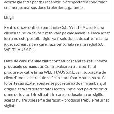
acorda garantia pentru reparatie. Nerespectarea conditiilor
enumerate mai sus duce la pierderea garantiei.
Litigii
Pentru orice conflict aparut intre S.C. WELTHAUS S.R.L. si
clientii sai se va cauta o rezolvare pe cale amiabila. Daca acest
lucru nu este posibil, litigiul va fi solutionat de catre instanta
judecatoreasca pe a carei raza teritoriala se afla sediul S.C.
WELTHAUS S.R.L..
Date de care trebuie tinut cont atunci cand se returneaza
produsele comandate:
Contravaloarea transportului
produselor catre firma WELTHAUS S.R.L. va fi suportata de
client;Produsele trebuie sa fie in stare foarte buna, sa nu fie
folosite sau uzate; acestea se pot returna doar in ambalajul
original fara a fi deteriorate (scotch lipit direct pe cutie ori cu
urme de lovituri )In situatia in care produsele au un sigiliu,
acesta nu are voie sa fie desfacut – produsul trebuie returnat
sigilat;