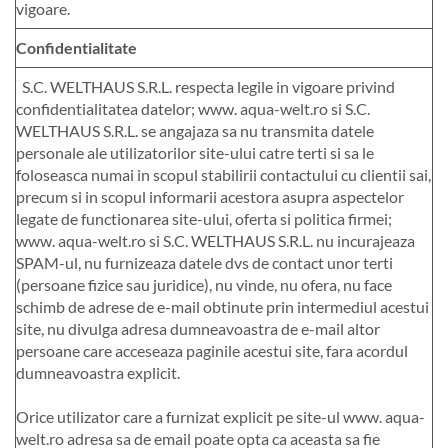
vigoare.
Confidentialitate
S.C. WELTHAUS S.R.L. respecta legile in vigoare privind
confidentialitatea datelor; www. aqua-welt.ro si S.C.
WELTHAUS S.R.L. se angajaza sa nu transmita datele
personale ale utilizatorilor site-ului catre terti si sa le
foloseasca numai in scopul stabilirii contactului cu clientii sai,
precum si in scopul informarii acestora asupra aspectelor
legate de functionarea site-ului, oferta si politica firmei;
www. aqua-welt.ro si S.C. WELTHAUS S.R.L. nu incurajeaza
SPAM-ul, nu furnizeaza datele dvs de contact unor terti
(persoane fizice sau juridice), nu vinde, nu ofera, nu face
schimb de adrese de e-mail obtinute prin intermediul acestui
site, nu divulga adresa dumneavoastra de e-mail altor
persoane care acceseaza paginile acestui site, fara acordul
dumneavoastra explicit.
Orice utilizator care a furnizat explicit pe site-ul www. aqua-
welt.ro adresa sa de email poate opta ca aceasta sa fie