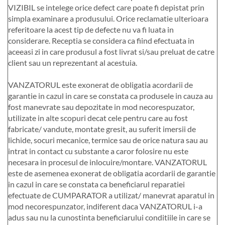
VIZIBIL se intelege orice defect care poate fi depistat prin
simpla examinare a produsului. Orice reclamatie ulterioara
referitoare la acest tip de defecte nu va fi luata in
considerare. Receptia se considera ca fiind efectuata in
aceeasi zi in care produsul a fost livrat si/sau preluat de catre
client sau un reprezentant al acestuia.
VANZATORUL este exonerat de obligatia acordarii de
garantie in cazul in care se constata ca produsele in cauza au
fost manevrate sau depozitate in mod necorespuzator,
utilizate in alte scopuri decat cele pentru care au fost
fabricate/ vandute, montate gresit, au suferit imersii de
lichide, socuri mecanice, termice sau de orice natura sau au
intrat in contact cu substante a caror folosire nu este
necesara in procesul de inlocuire/montare. VANZATORUL
este de asemenea exonerat de obligatia acordarii de garantie
in cazul in care se constata ca beneficiarul reparatiei
efectuate de CUMPARATOR a utilizat/ manevrat aparatul in
mod necorespunzator, indiferent daca VANZATORUL i-a
adus sau nu la cunostinta beneficiarului conditiile in care se