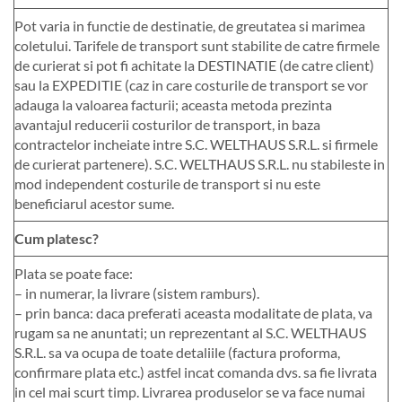
Pot varia in functie de destinatie, de greutatea si marimea
coletului. Tarifele de transport sunt stabilite de catre firmele
de curierat si pot fi achitate la DESTINATIE (de catre client)
sau la EXPEDITIE (caz in care costurile de transport se vor
adauga la valoarea facturii; aceasta metoda prezinta
avantajul reducerii costurilor de transport, in baza
contractelor incheiate intre S.C. WELTHAUS S.R.L. si firmele
de curierat partenere). S.C. WELTHAUS S.R.L. nu stabileste in
mod independent costurile de transport si nu este
beneficiarul acestor sume.
Cum platesc?
Plata se poate face:
– in numerar, la livrare (sistem ramburs).
– prin banca: daca preferati aceasta modalitate de plata, va
rugam sa ne anuntati; un reprezentant al S.C. WELTHAUS
S.R.L. sa va ocupa de toate detaliile (factura proforma,
confirmare plata etc.) astfel incat comanda dvs. sa fie livrata
in cel mai scurt timp. Livrarea produselor se va face numai