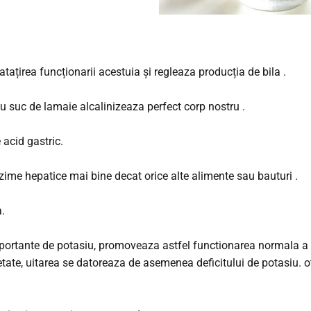
tațirea funcționarii acestuia și regleaza producția de bila .
 suc de lamaie alcalinizeaza perfect corp nostru .
 acid gastric.
ime hepatice mai bine decat orice alte alimente sau bauturi .
a.
importante de potasiu, promoveaza astfel functionarea normala a
ietate, uitarea se datoreaza de asemenea deficitului de potasiu. o