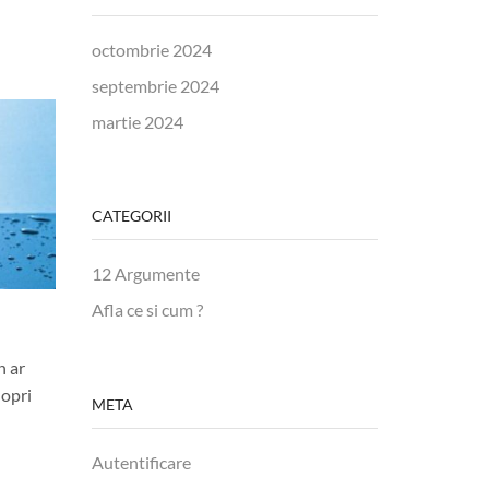
octombrie 2024
septembrie 2024
martie 2024
CATEGORII
12 Argumente
Afla ce si cum ?
Apa si Muzica Buna
Aqua Wel
n ar
Nu esti bolnav, doar ti-e sete Intr-o
Va ofera
 opri
conferinta exceptionala pe care
ultrafilt
META
Masaru Emoto insusi a sustinut-o in
conceput 
Romania , ilustrand prin imagini
sa faca o
Autentificare
rezultatele experimentelor sale,...
ultrafilt