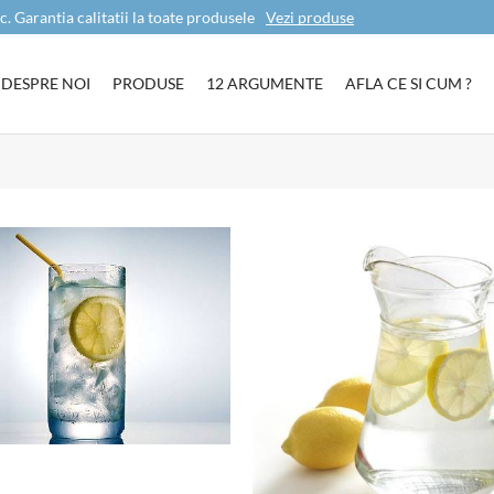
c. Garantia calitatii la toate produsele
Vezi produse
DESPRE NOI
PRODUSE
12 ARGUMENTE
AFLA CE SI CUM ?