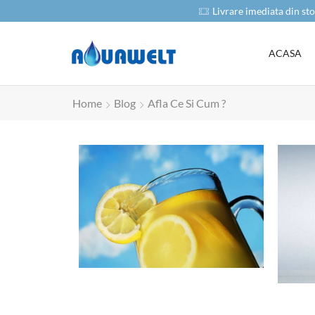
oduse
Livrare imediata din sto
ACASA
Home
Blog
Afla Ce Si Cum ?