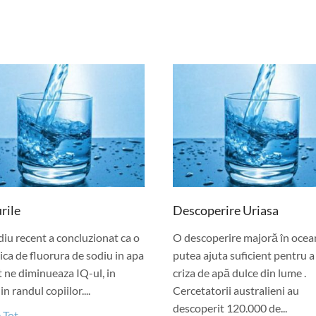
rile
Descoperire Uriasa
iu recent a concluzionat ca o
O descoperire majoră în ocea
ca de fluorura de sodiu in apa
putea ajuta suficient pentru a
 ne diminueaza IQ-ul, in
criza de apă dulce din lume .
in randul copiilor....
Cercetatorii australieni au
descoperit 120.000 de...
 Tot