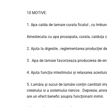
10 MOTIVE:
1. Apa calda de lamaie curata ficatul , cu îmbuna
Amestecata cu apa proaspata, curata, calduța cu
2. Ajuta la digestie , reglementarea producției de
3 . Apa de lamaie favorizeaza producerea de enz
4. Ajuta funcția intestinului și relaxarea acestui
5. Lamâia și sucul de lamâie conțin cantitati 
creierului si a sistemului nervos . Depresie, anx
are un efect benefic asupra funcționarii inimii.