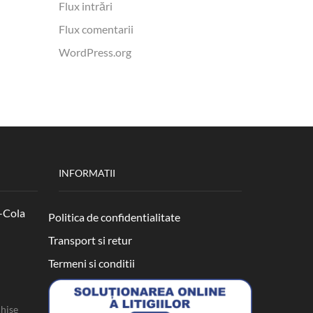
Flux intrări
Citeste Tot
Citeste T
Flux comentarii
WordPress.org
INFORMATII
-Cola
Politica de confidentialitate
Transport si retur
Termeni si conditii
chise