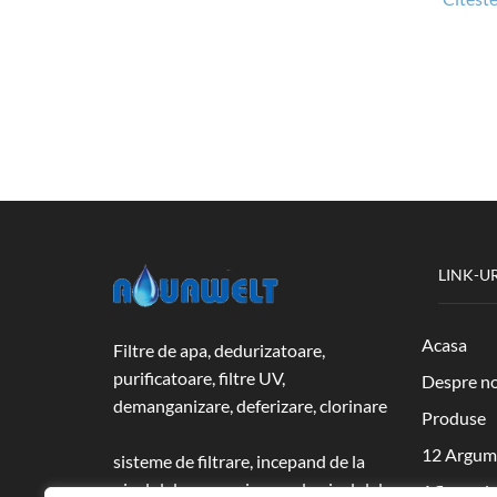
LINK-UR
Acasa
Filtre de apa, dedurizatoare,
purificatoare, filtre UV,
Despre no
demanganizare, deferizare, clorinare
Produse
12 Argum
sisteme de filtrare, incepand de la
nivelul de uz casnic pana la nivelul de
Afla ce si