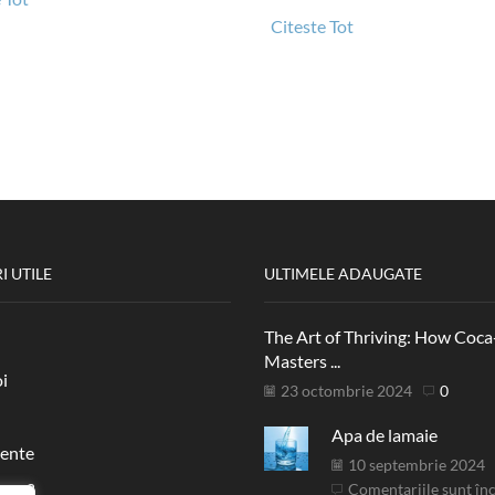
Citeste Tot
I UTILE
ULTIMELE ADAUGATE
The Art of Thriving: How Coca
Masters ...
i
23 octombrie 2024
0
Apa de lamaie
ente
10 septembrie 2024
 cum?
Comentariile sunt în