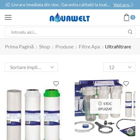
use
Livrare imediata din stoc. Garantia calitatii la toate produsele
Vezi produse
0
Prima Pagină
Shop
Produse
Filtre Apa
Ultrafiltrare
STOC
EPUIZAT