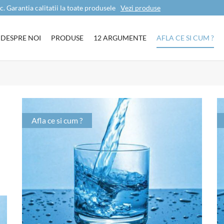
c. Garantia calitatii la toate produsele
Vezi produse
DESPRE NOI
PRODUSE
12 ARGUMENTE
AFLA CE SI CUM ?
Afla ce si cum ?