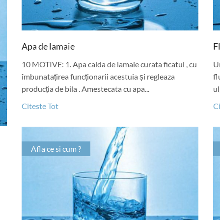
Apa de lamaie
F
10 MOTIVE: 1. Apa calda de lamaie curata ficatul , cu
Un
îmbunatațirea funcționarii acestuia și regleaza
fl
producția de bila . Amestecata cu apa...
ul
Citeste Tot
Ci
Afla ce si cum ?