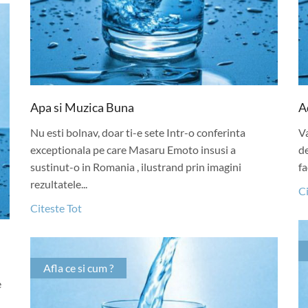
Apa si Muzica Buna
A
Nu esti bolnav, doar ti-e sete Intr-o conferinta
Va
exceptionala pe care Masaru Emoto insusi a
de
sustinut-o in Romania , ilustrand prin imagini
fa
rezultatele...
Ci
Citeste Tot
Afla ce si cum ?
e