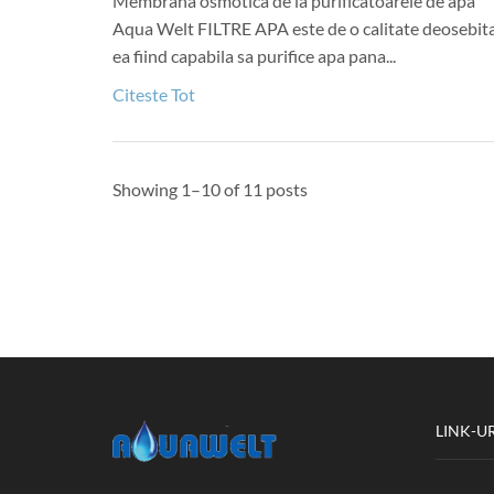
Membrana osmotica de la purificatoarele de apa
Aqua Welt FILTRE APA este de o calitate deosebit
ea fiind capabila sa purifice apa pana...
Citeste Tot
Showing 1–10 of 11 posts
LINK-UR