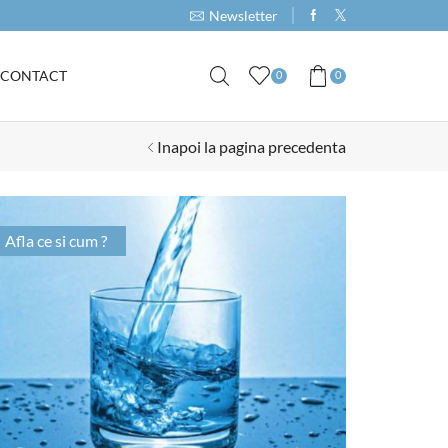
Cumpara produse de minim 1000RON si primeste 
Newsletter
CONTACT
0
0
Inapoi la pagina precedenta
Afla ce si cum ?