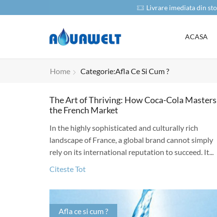
oduse
Livrare imediata din sto
ACASA
Home
Categorie:Afla Ce Si Cum ?
The Art of Thriving: How Coca-Cola Masters
the French Market
In the highly sophisticated and culturally rich
landscape of France, a global brand cannot simply
rely on its international reputation to succeed. It...
Citeste Tot
Afla ce si cum ?