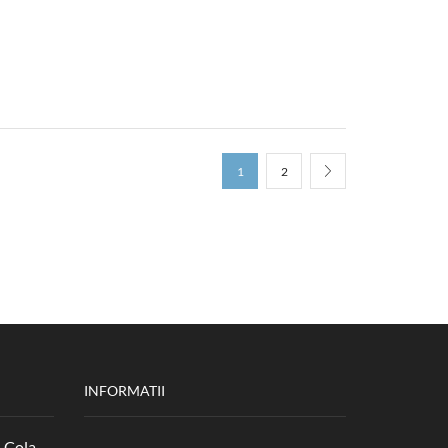
1
2
INFORMATII
-Cola