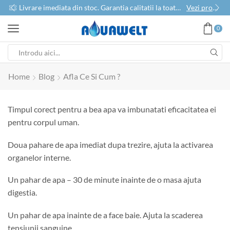
use
Livrare imediata din stoc. Garantia calitatii la toate produsele
Vezi produse
0
Home
Blog
Afla Ce Si Cum ?
Timpul corect pentru a bea apa va imbunatati eficacitatea ei
pentru corpul uman.
Doua pahare de apa imediat dupa trezire, ajuta la activarea
organelor interne.
Un pahar de apa – 30 de minute inainte de o masa ajuta
digestia.
Un pahar de apa inainte de a face baie. Ajuta la scaderea
tensiunii sanguine.