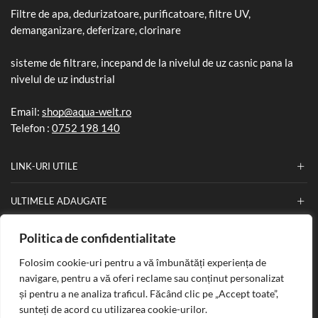
Filtre de apa, dedurizatoare, purificatoare, filtre UV,
demanganizare, deferizare, clorinare
sisteme de filtrare, incepand de la nivelul de uz casnic pana la
nivelul de uz industrial
Email:
shop@aqua-welt.ro
Telefon :
0752 198 140
LINK-URI UTILE
ULTIMELE ADAUGATE
INFORMATII
Politica de confidentialitate
Folosim cookie-uri pentru a vă îmbunătăți experiența de
navigare, pentru a vă oferi reclame sau conținut personalizat
și pentru a ne analiza traficul. Făcând clic pe „Accept toate”,
Copyright © 2025
Aqua Welt
. Creat de
Nefa Soft
.
sunteți de acord cu utilizarea cookie-urilor.