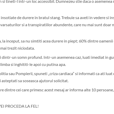
n si tineti-l intr-un loc accessibil. Dumnezeu stie daca o asemenea
insotiate de durere in bratul stang. Trebuie sa aveti in vedere si in
a varsaturilor si a transpiratiilor abundente, care nu mai sunt doar 
ca, la inceput, sa nu simtiti acea durere in piept; 60% dintre oamenii
mai trezit niciodata.
zi dintr-un somn profund. Intr-un asemenea caz, luati imediat in g
limba si inghititi-le apoi cu putina apa.
litia sau Pompierii, spuneti „criza cardiaca” si informati ca ati luat
 asteptati sa soseasca ajutorul solicitat.
e dintre cei care primesc acest mesaj ar informa alte 10 persoane,
VEI PROCEDA LA FEL!