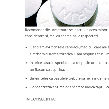
Recomandarile urmatoare se inscriu in acea minoritat
considerare si, mai cu seama, sa le respectati.
Cand am avut crizele cardiace, medicul care mi-a
simtisem durerea toracica. I-am raspuns ca nu av
in orice casa, in special daca cel putin unul dint
un flacon cu aspirina.
Bineinteles ca pastilele trebuie sa fie la indemana
Concentratia enzimelor specifice indica faptul ca 
IN CONSECINTA: