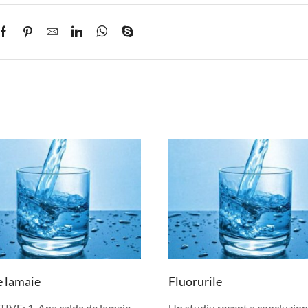
e lamaie
Fluorurile
IVE: 1. Apa calda de lamaie
Un studiu recent a concluzion