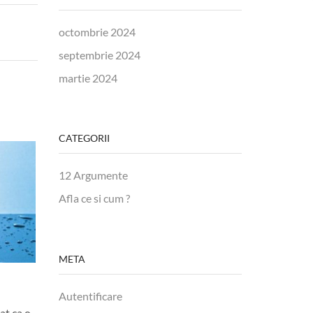
octombrie 2024
septembrie 2024
martie 2024
CATEGORII
12 Argumente
Afla ce si cum ?
META
Descoperire Uriasa
Apa si 
Autentificare
at ca o
O descoperire majoră în ocean ar
Nu esti b