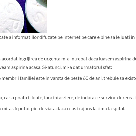
e a informatiilor difuzate pe internet pe care e bine sa le luati in
 acordat ingrijirea de urgenta m-a intrebat daca luasem aspirina 
eam aspirina acasa. Si-atunci, mi-a dat urmatorul sfat:
re membrii familiei este in varsta de peste 60 de ani, trebuie sa exis
, ca sa poata fi luate, fara intarziere, de indata ce survine durerea i
mi-as fi putut pierde viata daca n-as fi ajuns la timp la spital.