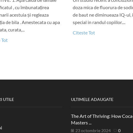
ficatul , cu îmbunatațirea
doza mica de fluorura de sodi
narii acestuia și regleaza
de baut ne diminueaza IQ-ul, 
ia de bila . Amestecata cu apa
special in randul copiilor....
ta, curata,...
Citeste Tot
 Tot
I UTILE
ULTIMELE ADAUGATE
The Art of Thriving: How Coca
Masters ...
i
23 octombrie 2024
0