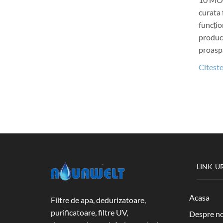
curata 
funcțio
producț
proaspa
Citeste
LINK-UR
Acasa
Filtre de apa, dedurizatoare,
purificatoare, filtre UV,
Despre no