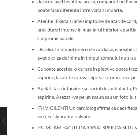
daca nu aveti aspirina acasa, cumparati un flaco
poate face diferenta intre viata si moarte.
Atentie! Exista si alte simptome de atac de cord, 
unei dureri intense in maxilarul inferior, apariti
simptome banale.
Detaliu: In timpul unei crize cardiace, e posibil 
avut o criza de inima in timpul somnului nu s-au 
Cu toate acestea, o durere in piept va poate tre
aspirine, lasati-le cateva clipe sa se umecteze pe 
Apelati fara intarziere serviciul de ambulanta, Po
aspirine. Asezati-va pe un scaun sau un fotoliu si
FII VIGILENT! Un cardiolog afirma ca daca fiecar
va fi, cu siguranta, salvata.
EU MI-AM FACUT DATORIA! SPER CA SI TU 