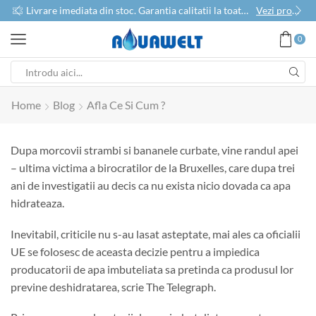
use
Livrare imediata din stoc. Garantia calitatii la toate produsele
Vezi produse
0
Home
Blog
Afla Ce Si Cum ?
Dupa morcovii strambi si bananele curbate, vine randul apei
– ultima victima a birocratilor de la Bruxelles, care dupa trei
ani de investigatii au decis ca nu exista nicio dovada ca apa
hidrateaza.
Inevitabil, criticile nu s-au lasat asteptate, mai ales ca oficialii
UE se folosesc de aceasta decizie pentru a impiedica
producatorii de apa imbuteliata sa pretinda ca produsul lor
previne deshidratarea, scrie The Telegraph.