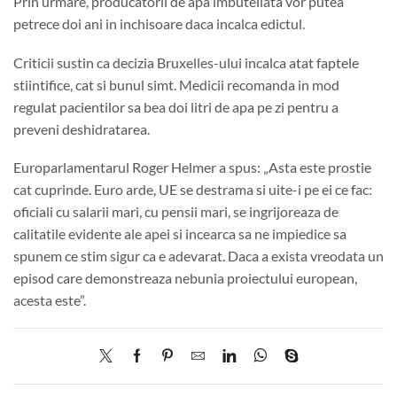
Prin urmare, producatorii de apa imbuteliata vor putea
petrece doi ani in inchisoare daca incalca edictul.
Criticii sustin ca decizia Bruxelles-ului incalca atat faptele
stiintifice, cat si bunul simt. Medicii recomanda in mod
regulat pacientilor sa bea doi litri de apa pe zi pentru a
preveni deshidratarea.
Europarlamentarul Roger Helmer a spus: „Asta este prostie
cat cuprinde. Euro arde, UE se destrama si uite-i pe ei ce fac:
oficiali cu salarii mari, cu pensii mari, se ingrijoreaza de
calitatile evidente ale apei si incearca sa ne impiedice sa
spunem ce stim sigur ca e adevarat. Daca a exista vreodata un
episod care demonstreaza nebunia proiectului european,
acesta este”.