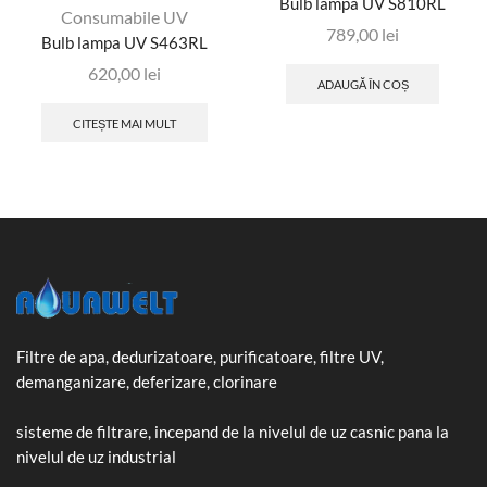
Bulb lampa UV S810RL
Consumabile UV
789,00
lei
Bulb lampa UV S463RL
620,00
lei
ADAUGĂ ÎN COȘ
CITEȘTE MAI MULT
Filtre de apa, dedurizatoare, purificatoare, filtre UV,
demanganizare, deferizare, clorinare
sisteme de filtrare, incepand de la nivelul de uz casnic pana la
nivelul de uz industrial