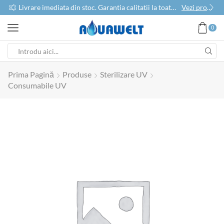
use
Livrare imediata din stoc. Garantia calitatii la toate produsele
Vezi produse
0
Prima Pagină
Produse
Sterilizare UV
Consumabile UV