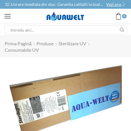
use
Livrare imediata din stoc. Garantia calitatii la toate produsele
Vezi produse
0
Prima Pagină
Produse
Sterilizare UV
Consumabile UV