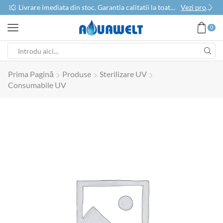
use
Livrare imediata din stoc. Garantia calitatii la toate produsele
Vezi produse
0
Prima Pagină
Produse
Sterilizare UV
Consumabile UV