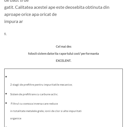
gatit. Calitatea acestei ape este deosebita obtinuta din
aproape orice apa oricat de
impura ar
fi.
Cel mai des
folosit sistem datorita raportului cost/ performanta
EXCELENT.
2 stagii de prefiltre pentru impuritatile mecanice;
Sistem de prefiltrare cu carbune activ;
Filtrul cu osmoza inversa care reduce
in totalitate metalele grele, ionii de clor si alte impuritati
organice