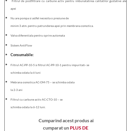
Filtrul de postfiltrare cu carbune activ pentru imbunatatirea calitatilor gustative ale
apei
Nu are pompa si astfel necesita o presiune de
minim 3 atm. pentru patrunderea apei prin membrana osmotica.
Valva diferentiala pentru oprire automata
Sistem AntiFlow
Consumabile
:
Filtrul AC-PP-10-5 si filtrul AC-PP-10-1 pentru impuritati- se
schimba odata la 6 luni
Mebrana osmotica AC-OM-75 – se schimba odata
la 2-3 ani
Filtrul cu carbune activ AC-CTO-10 – se
schimba odata la 6-12 luni.
Cumparind acest produs ai
cumparat un
PLUS DE