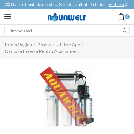
use
Livrare imediata din stoc. Garantia calitatii la toate produsele
Vezi produse
0
Prima Pagină
Produse
Filtre Apa
Osmoza Inversa Pentru Apartament