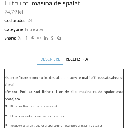
Filtru pt. masina de spalat
74,79
lei
Cod produs:
34
Categorie
Filtre apa
Share:
DESCRIERE
RECENZII (0)
mai ieftin decat calgonul
Sistem de filtrare pentru masina de spalat rufe sau vase,
si mai
eficient. Poti sa stai linistit 1 an de zile, masina ta de spalat este
protejata
Filtrul realizeaza o dedurizare a apei;
Elimina impuritatile mai mari de 5 microni ;
Reduce efectul distrugator al apei asupra mecanismelor masinii de spalat