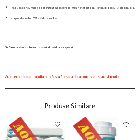
Reduce consumul de detergent necesara si imbunatateste calitatea procesului de spalare.
Capacitate de 12000 litri sau 1 an
Se fixeaza simplu intre robinet si masina de spalat.
Acum expedierea gratuita prin Posta Romana daca comandati si acest produs.
Produse Similare