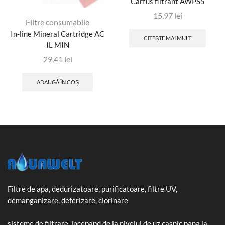
Cartus filtrant AWPS5
15,97
lei
Filtre consumabile
In-line Mineral Cartridge AC
CITEȘTE MAI MULT
IL MIN
29,41
lei
ADAUGĂ ÎN COȘ
Filtre de apa, dedurizatoare, purificatoare, filtre UV,
demanganizare, deferizare, clorinare
sisteme de filtrare, incepand de la nivelul de uz casnic pana la