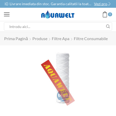
use
Livrare imediata din stoc. Garantia calitatii la toate produsele
Vezi produse
0
Prima Pagină
Produse
Filtre Apa
Filtre Consumabile