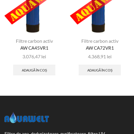
Filtre carbon activ
Filtre carbon activ
AW CA45VR1
AW CA72VR1
3.076,47
lei
4.368,91
lei
ADAUGĂ ÎN COȘ
ADAUGĂ ÎN COȘ
Filtre de apa, dedurizatoare, purificatoare, filtre UV,