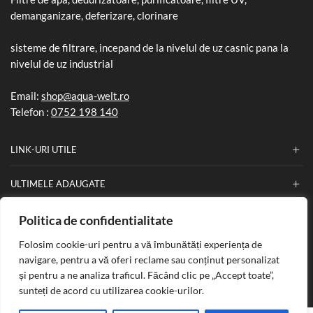
demanganizare, deferizare, clorinare
sisteme de filtrare, incepand de la nivelul de uz casnic pana la
nivelul de uz industrial
Email:
shop@aqua-welt.ro
Telefon :
0752 198 140
LINK-URI UTILE
ULTIMELE ADAUGATE
INFORMATII
Politica de confidentialitate
Folosim cookie-uri pentru a vă îmbunătăți experiența de
navigare, pentru a vă oferi reclame sau conținut personalizat
și pentru a ne analiza traficul. Făcând clic pe „Accept toate”,
Copyright © 2025
Aqua Welt
. Creat de
Nefa Soft
.
sunteți de acord cu utilizarea cookie-urilor.