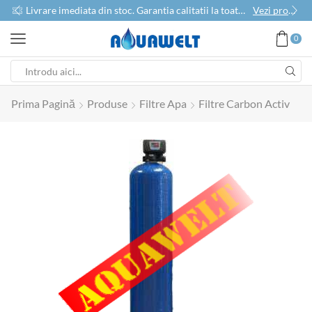
use
Livrare imediata din stoc. Garantia calitatii la toate produsele
Vezi produse
0
Prima Pagină
Produse
Filtre Apa
Filtre Carbon Activ