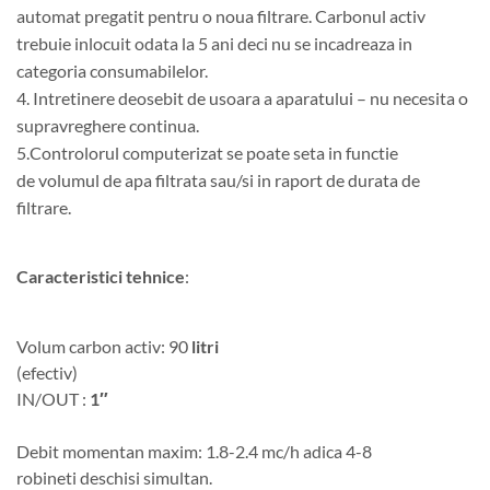
automat pregatit pentru o noua filtrare. Carbonul activ
trebuie inlocuit odata la 5 ani deci nu se incadreaza in
categoria consumabilelor.
4. Intretinere deosebit de usoara a aparatului – nu necesita o
supravreghere continua.
5.Controlorul computerizat se poate seta in functie
de volumul de apa filtrata sau/si in raport de durata de
filtrare.
Caracteristici tehnice
:
Volum carbon activ: 90
litri
(efectiv)
IN/OUT :
1″
Debit momentan maxim: 1.8-2.4 mc/h adica 4-8
robineti deschisi simultan.