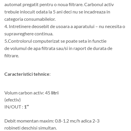
automat pregatit pentru o noua filtrare. Carbonul activ
trebuie inlocuit odata la 5 ani deci nu se incadreaza in
categoria consumabilelor.
4. Intretinere deosebit de usoara a aparatului – nu necesita o
supravreghere continua.
5.Controlorul computerizat se poate seta in functie
de volumul de apa filtrata sau/si in raport de durata de
filtrare.
Caracteristici tehnice
:
Volum carbon activ: 45
litri
(efectiv)
IN/OUT :
1″
Debit momentan maxim: 0.8-1.2 mc/h adica 2-3
robineti deschisi simultan.