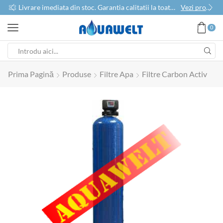
use
Livrare imediata din stoc. Garantia calitatii la toate produsele
Vezi produse
0
Prima Pagină
Produse
Filtre Apa
Filtre Carbon Activ