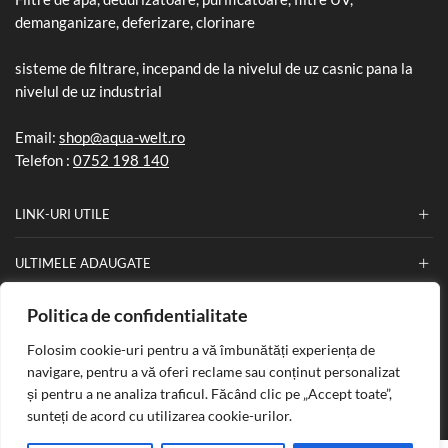
demanganizare, deferizare, clorinare
sisteme de filtrare, incepand de la nivelul de uz casnic pana la
nivelul de uz industrial
Email:
shop@aqua-welt.ro
Telefon :
0752 198 140
LINK-URI UTILE
ULTIMELE ADAUGATE
INFORMATII
Politica de confidentialitate
Folosim cookie-uri pentru a vă îmbunătăți experiența de
navigare, pentru a vă oferi reclame sau conținut personalizat
și pentru a ne analiza traficul. Făcând clic pe „Accept toate”,
Copyright © 2025
Aqua Welt
. Creat de
Nefa Soft
.
sunteți de acord cu utilizarea cookie-urilor.