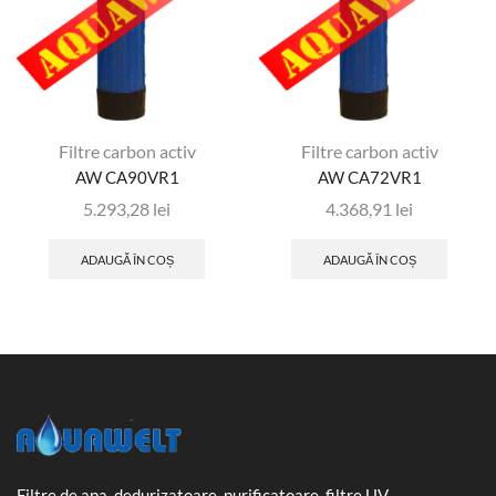
Filtre carbon activ
Filtre carbon activ
AW CA90VR1
AW CA72VR1
5.293,28
lei
4.368,91
lei
ADAUGĂ ÎN COȘ
ADAUGĂ ÎN COȘ
Filtre de apa, dedurizatoare, purificatoare, filtre UV,