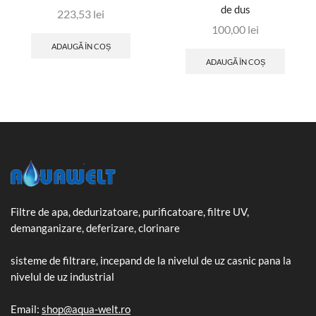
de dus
223,53
lei
100,00
lei
ADAUGĂ ÎN COȘ
ADAUGĂ ÎN COȘ
Filtre de apa, dedurizatoare, purificatoare, filtre UV,
demanganizare, deferizare, clorinare
sisteme de filtrare, incepand de la nivelul de uz casnic pana la
nivelul de uz industrial
Email:
shop@aqua-welt.ro