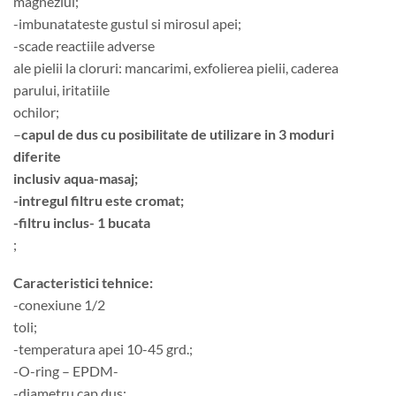
magneziul;
-imbunatateste gustul si mirosul apei;
-scade reactiile adverse
ale pielii la cloruri: mancarimi, exfolierea pielii, caderea
parului, iritatiile
ochilor;
–
capul de dus cu posibilitate de utilizare in 3 moduri
diferite
inclusiv aqua-masaj;
-intregul filtru este cromat;
-filtru inclus- 1 bucata
;
Caracteristici tehnice:
-conexiune 1/2
toli;
-temperatura apei 10-45 grd.;
-O-ring – EPDM-
-diametru cap dus: