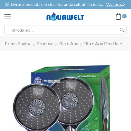
use
Livrare imediata din stoc. Garantia calitatii la toate produsele
Vezi produse
0
Prima Pagină
Produse
Filtre Apa
Filtre Apa Dus Baie