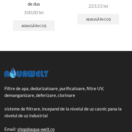
de dus
223,53
lei
100,00
lei
ADAUGĂ ÎN COȘ
ADAUGĂ ÎN COȘ
Filtre de apa, dedurizatoare, purificatoare, filtre UV,
demanganizare, deferizare, clorinare
sisteme de filtrare, incepand de la nivelul de uz casnic pana la
nivelul de uz industrial
Email:
shop@aqua-welt.ro