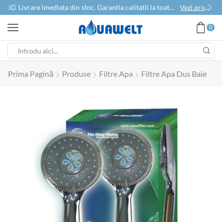
use
Livrare imediata din stoc. Garantia calitatii la toate produsele
Vezi produse
0
Prima Pagină
Produse
Filtre Apa
Filtre Apa Dus Baie