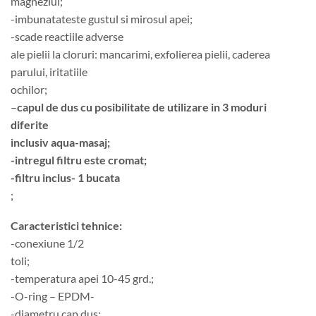
magneziul;
-imbunatateste gustul si mirosul apei;
-scade reactiile adverse
ale pielii la cloruri: mancarimi, exfolierea pielii, caderea
parului, iritatiile
ochilor;
–
capul de dus cu posibilitate de utilizare in 3 moduri
diferite
inclusiv aqua-masaj;
-intregul filtru este cromat;
-filtru inclus- 1 bucata
;
Caracteristici tehnice:
-conexiune 1/2
toli;
-temperatura apei 10-45 grd.;
-O-ring – EPDM-
-diametru cap dus: