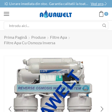
use
Livrare imediata din stoc. Garantia calitatii la toate produsele
Vezi produse
0
Prima Pagină
Produse
Filtre Apa
Filtre Apa Cu Osmoza Inversa