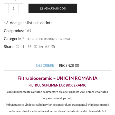
ADAUGĂ ÎN COȘ
Adauga in lista de dorinte
Cod produs:
169
Categorie
Filtre apa cu osmoza inversa
Share:
DESCRIERE
RECENZII (0)
Filtru bioceramic – UNIC IN ROMANIA
FILTRUL SUPLIMENTAR BIOCERAMIC
care imbunataeste calitatile de umectare ale apei cu peste 70%, reface vitalitatea
organismului dupa boli,
imbunatateste vindecarea bolnavilor de cancer dupa tratamentul chimioterapeutic,
refacera celulelor albe se face doar in cateva zile fata de modul obisnuit de 6-7