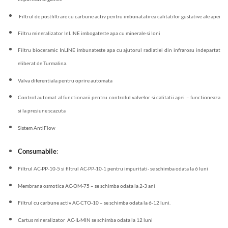
Filtrul de postfiltrare cu carbune activ pentru imbunatatirea calitatilor gustative ale apei
Filtru mineralizator InLINE imbogateste apa cu minerale si Ioni
Filtru bioceramic InLINE imbunateste apa cu ajutorul radiatiei din infrarosu indepartat
eliberat de Turmalina.
Valva diferentiala pentru oprire automata
Control automat al functionarii pentru controlul valvelor si calitatii apei – functioneaza
si la presiune scazuta
Sistem AntiFlow
Consumabile
:
Filtrul AC-PP-10-5 si filtrul AC-PP-10-1 pentru impuritati- se schimba odata la 6 luni
Membrana osmotica AC-OM-75 – se schimba odata la 2-3 ani
Filtrul cu carbune activ AC-CTO-10 – se schimba odata la 6-12 luni.
Cartus mineralizator AC-IL-MIN se schimba odata la 12 luni