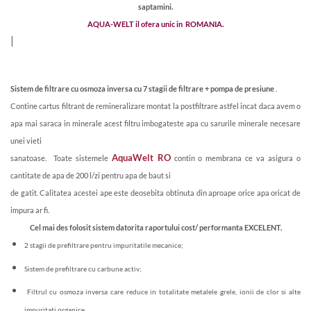
saptamini.
AQUA-WELT il ofera unic in ROMANIA.
|
Sistem de filtrare cu osmoza inversa cu 7 stagii de filtrare + pompa de presiune
.
Contine cartus filtrant de remineralizare montat la postfiltrare astfel incat daca avem o
apa mai saraca in minerale acest filtru imbogateste apa cu sarurile minerale necesare
unei vieti
AquaWelt RO
sanatoase. Toate sistemele
contin o membrana ce va asigura o
cantitate de apa de 200 l/zi pentru apa de baut si
de gatit. Calitatea acestei ape este deosebita obtinuta din aproape orice apa oricat de
impura ar fi.
Cel mai des folosit sistem datorita raportului cost/ performanta EXCELENT.
2 stagii de prefiltrare pentru impuritatile mecanice;
Sistem de prefiltrare cu carbune activ;
Filtrul cu osmoza inversa care reduce in totalitate metalele grele, ionii de clor si alte
impuritati organice