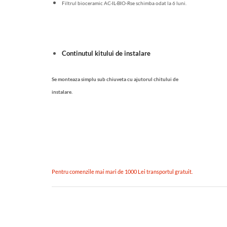
Filtrul bioceramic AC-IL-BIO-Rse schimba odat la 6 luni.
Continutul kitului de instalare
Se monteaza simplu sub chiuveta cu ajutorul chitului de
instalare.
Pentru comenzile mai mari de 1000 Lei transportul gratuit.