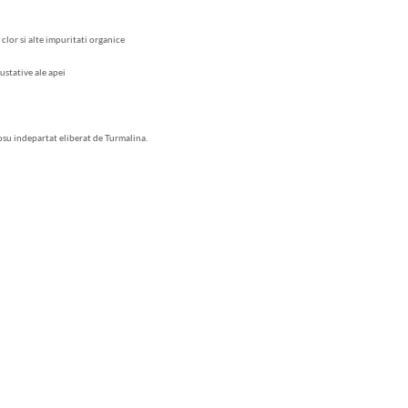
 clor si alte impuritati organice
ustative ale apei
osu indepartat eliberat de Turmalina.