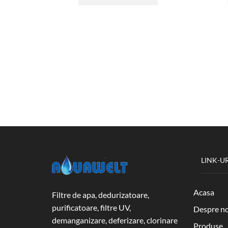
LINK-UR
Acasa
Filtre de apa, dedurizatoare,
purificatoare, filtre UV,
Despre no
demanganizare, deferizare, clorinare
Produse