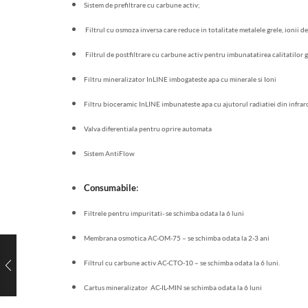
Sistem de prefiltrare cu carbune activ;
Filtrul cu osmoza inversa care reduce in totalitate metalele grele, ionii de
Filtrul de postfiltrare cu carbune activ pentru imbunatatirea calitatilor g
Filtru mineralizator InLINE imbogateste apa cu minerale si Ioni
Filtru bioceramic InLINE imbunateste apa cu ajutorul radiatiei din infrar
Valva diferentiala pentru oprire automata
Sistem AntiFlow
Consumabile
:
Filtrele pentru impuritati- se schimba odata la 6 luni
Membrana osmotica AC-OM-75 – se schimba odata la 2-3 ani
Filtrul cu carbune activ AC-CTO-10 – se schimba odata la 6 luni.
Cartus mineralizator AC-IL-MIN se schimba odata la 6 luni