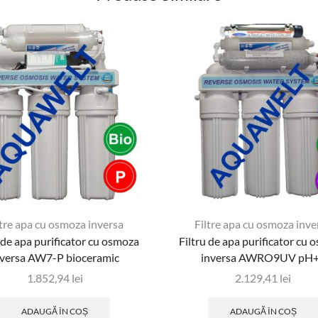
ltre apa cu osmoza inversa
Filtre apa cu osmoza inve
 de apa purificator cu osmoza
Filtru de apa purificator cu
nversa AW7-P bioceramic
inversa AWRO9UV pH
1.852,94
lei
2.129,41
lei
ADAUGĂ ÎN COȘ
ADAUGĂ ÎN COȘ