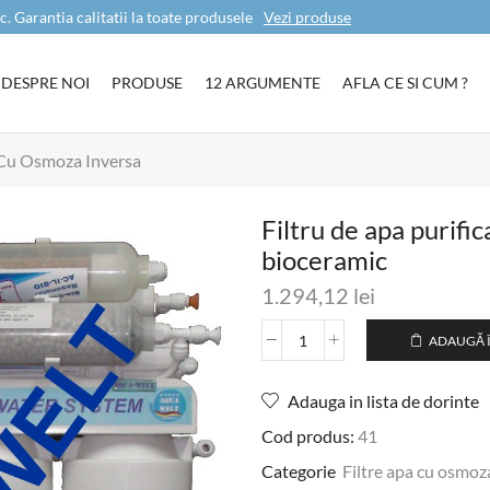
c. Garantia calitatii la toate produsele
Vezi produse
DESPRE NOI
PRODUSE
12 ARGUMENTE
AFLA CE SI CUM ?
 Cu Osmoza Inversa
Filtru de apa purif
bioceramic
1.294,12
lei
ADAUGĂ 
Adauga in lista de dorinte
Cod produs:
41
Categorie
Filtre apa cu osmoz