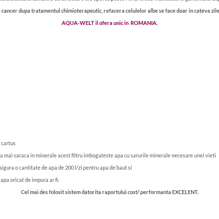
ancer dupa tratamentul chimioterapeutic, refacera celulelor albe se face doar in cateva zile
AQUA-WELT il ofera unic in ROMANIA.
e cartus
pa mai saraca in minerale acest filtru imbogateste apa cu sarurile minerale necesare unei vieti
gura o cantitate de apa de 200 l/zi pentru apa de baut si
apa oricat de impura ar fi.
Cel mai des folosit sistem datorita raportului cost/ performanta EXCELENT.