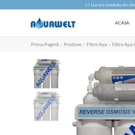
oduse
Livrare imediata din sto
ACASA
Prima Pagină
Produse
Filtre Apa
Filtre Apa