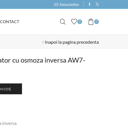
Cumpara produse de minim 1000RON si primeste 
Newsletter
CONTACT
0
0
Inapoi la pagina precedenta
icator cu osmoza inversa AW7-
ÎN COȘ
a inversa