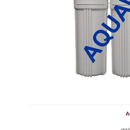
A
care i