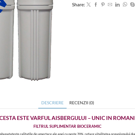
Share:
DESCRIERE
RECENZII (0)
CESTA ESTE VARFUL AISBERGULUI – UNIC IN ROMAN
FILTRUL SUPLIMENTAR BIOCERAMIC
mbunatateste calitatile de umectare ale apei cu peste 70%, reface vitalitatea organismului dup