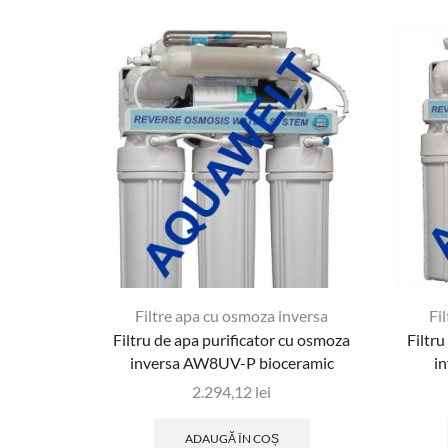
Filtre apa cu osmoza inversa
Fi
Filtru de apa purificator cu osmoza
Filtru
inversa AW8UV-P bioceramic
i
2.294,12
lei
ADAUGĂ ÎN COȘ