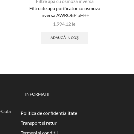
Filtre apa cu osmoza inversa
Filtru de apa purificator cu osmoza
inversa AWRO8P pH++
1.994,12
lei
ADAUGĂ ÎN COȘ
INFORMATII
-Cola
Politica de confidentialitate
Transport si retur
Termeni si conditii