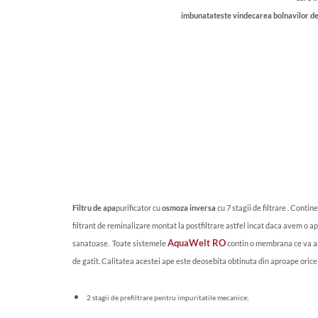
imbunatateste vindecarea bolnavilor de c
Filtru de apa
purificator cu
osmoza inversa
cu 7 stagii de filtrare . Contin
filtrant de reminalizare montat la postfiltrare astfel incat daca avem o a
AquaWelt RO
sanatoase. Toate sistemele
contin o membrana ce va asi
de gatit. Calitatea acestei ape este deosebita obtinuta din aproape orice 
2 stagii de prefiltrare pentru impuritatile mecanice;