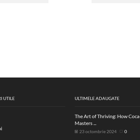
I UTILE
ULTIMELE ADAUGATE
The Art of Thriving: How Coca
Masters ...
i
23 octombrie 2024
0