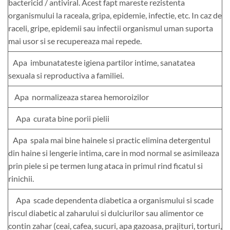
bactericid / antiviral. Acest fapt mareste rezistenta
organismului la raceala, gripa, epidemie, infectie, etc. In caz de
raceli, gripe, epidemii sau infectii organismul uman suporta
mai usor si se recupereaza mai repede.
Apa imbunatateste igiena partilor intime, sanatatea
sexuala si reproductiva a familiei.
Apa normalizeaza starea hemoroizilor
Apa curata bine porii pielii
Apa spala mai bine hainele si practic elimina detergentul
din haine si lengerie intima, care in mod normal se asimileaza
prin piele si pe termen lung ataca in primul rind ficatul si
rinichii.
Apa scade dependenta diabetica a organismului si scade
riscul diabetic al zaharului si dulciurilor sau alimentor ce
contin zahar (ceai, cafea, sucuri, apa gazoasa, prajituri, torturi,