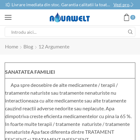
use
Livrare imediata din stoc. Garantia calitatii la toate produsele
Vezi produse
0
Home
Blog
12 Argumente
SANATATEA FAMILIEI
Apa spre deosebire de alte medicamente / terapii /
tratamente naturiste sau tratamente nenaturiste nu
interactioneaza cu alte medicamente sau alte tratamente
cauzind reactii adverse nedorite sau neplacute. Apa
dimpotriva creste eficienta medicamentelor cu pina la 65 %.
In foarte multe terapii / tratamente naturiste / tratamente
nenaturiste Apa face diferenta dintre TRATAMENT
EFICIENT si TRATAMENT INEFICIENT.