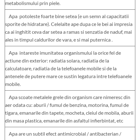
metabolismului prin piele.
Apa potoleste foarte bine setea (e un semn al capacitatii
sporite de hidratare). Celelalte ape dupa ce le bei ai impresia
ca ai inghitit ceva dar setea a ramas si senzatia de naduf, mai
ales in timpul caldurilor de vara, e si mai puternica .
Apa intareste imunitatea organismului la orice fel de
actiune din exterior: radiatia solara, radiatia de la
calculatoare, radiatia de la telefoanele mobile si de la
antenele de putere mare ce sustin legatura intre telefoanele
mobile.
Apa scoate metalele grele din organism care nimeresc din
aer odata cu: aburii / fumul de benzina, motorina, fumul de
tigara, emanarile din tapete, mocheta, cleiul de mobila, aburii
din masa plastica, emanarile din asfaltul infierbintat, etc
Apa are un subtil efect antimicrobial / antibacterian /