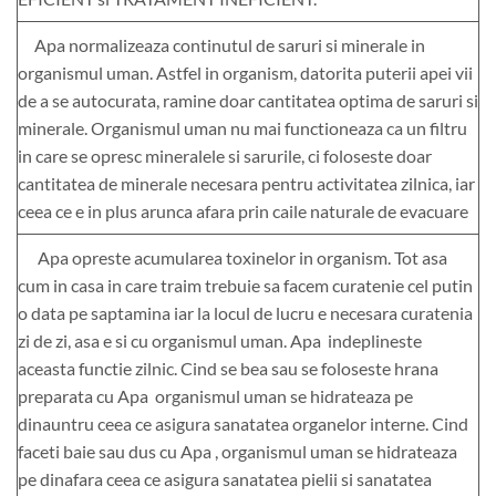
Apa normalizeaza continutul de saruri si minerale in
organismul uman. Astfel in organism, datorita puterii apei vii
de a se autocurata, ramine doar cantitatea optima de saruri si
minerale. Organismul uman nu mai functioneaza ca un filtru
in care se opresc mineralele si sarurile, ci foloseste doar
cantitatea de minerale necesara pentru activitatea zilnica, iar
ceea ce e in plus arunca afara prin caile naturale de evacuare
Apa opreste acumularea toxinelor in organism. Tot asa
cum in casa in care traim trebuie sa facem curatenie cel putin
o data pe saptamina iar la locul de lucru e necesara curatenia
zi de zi, asa e si cu organismul uman. Apa indeplineste
aceasta functie zilnic. Cind se bea sau se foloseste hrana
preparata cu Apa organismul uman se hidrateaza pe
dinauntru ceea ce asigura sanatatea organelor interne. Cind
faceti baie sau dus cu Apa , organismul uman se hidrateaza
pe dinafara ceea ce asigura sanatatea pielii si sanatatea