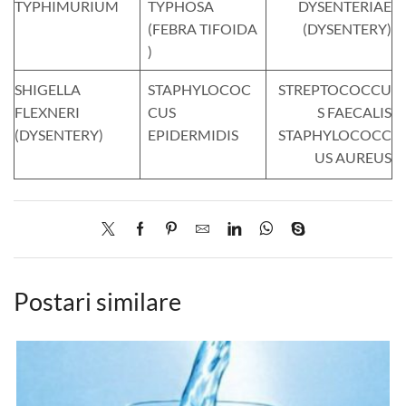
TYPHIMURIUM
TYPHOSA
DYSENTERIAE
(FEBRA TIFOIDA
(DYSENTERY)
)
SHIGELLA
STAPHYLOCOC
STREPTOCOCCU
FLEXNERI
CUS
S FAECALIS
(DYSENTERY)
EPIDERMIDIS
STAPHYLOCOCC
US AUREUS
Postari similare