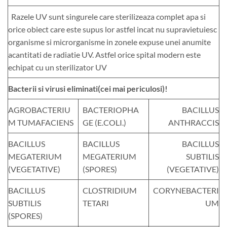
Razele UV sunt singurele care sterilizeaza complet apa si
orice obiect care este supus lor astfel incat nu supravietuiesc
organisme si microrganisme in zonele expuse unei anumite
acantitati de radiatie UV. Astfel orice spital modern este
echipat cu un sterilizator UV
Bacterii si virusi eliminati(cei mai periculosi)!
AGROBACTERIU
BACTERIOPHA
BACILLUS
M TUMAFACIENS
GE (E.COLI.)
ANTHRACCIS
BACILLUS
BACILLUS
BACILLUS
MEGATERIUM
MEGATERIUM
SUBTILIS
(VEGETATIVE)
(SPORES)
(VEGETATIVE)
BACILLUS
CLOSTRIDIUM
CORYNEBACTERI
SUBTILIS
TETARI
UM
(SPORES)