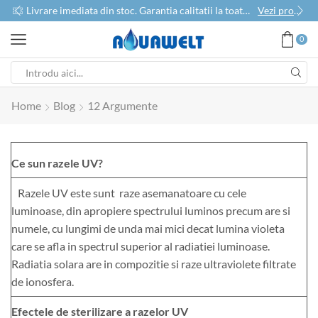
use
Livrare imediata din stoc. Garantia calitatii la toate produsele
Vezi produse
0
Home
Blog
12 Argumente
Ce sun razele UV?
Razele UV este sunt raze asemanatoare cu cele
luminoase, din apropiere spectrului luminos precum are si
numele, cu lungimi de unda mai mici decat lumina violeta
care se afla in spectrul superior al radiatiei luminoase.
Radiatia solara are in compozitie si raze ultraviolete filtrate
de ionosfera.
Efectele de sterilizare a razelor UV