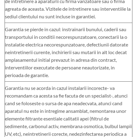
de intretinere a aparaturii cu firma vanzatoare sau o firma
agreata de aceasta. Vizitele de intretinere sau interventiile la
sediul clientului nu sunt incluse in garantiei.
Garantia se pierde in cazul: instrainarii bunului, caderii sau
transportului in conditii necorespunzatoare, conectarii la o
instalatie electrica necorespunzatoare, defectiunii datorate
neintretinerii curente, inchirierii sau mutarii in alt loc decat
amplasamentul initial prevazut in adresa din contract,
interventiilor executate de persoane neautorizate, in
perioada de garantie.
Garantia nu se acorda in cazul instalarii incorecte- va
recomandam ca acesta sa fie facuta de un specialist-, atunci
cand se foloseste o sursa de apa neadecvata, atunci cand
aparatul nu este in intregime ansamblat, nemontarea unor
elemente filtrante esentiale calitatii apei (filtrul de
sedimente, carbonul activ, membrana osmotica, bulbul lampii
UV, etc), neintretinerii corecte, nedezinfectarea periodica a