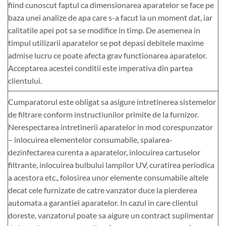
fiind cunoscut faptul ca dimensionarea aparatelor se face pe
baza unei analize de apa care s-a facut la un moment dat, iar
calitatile apei pot sa se modifice in timp. De asemenea in
timpul utilizarii aparatelor se pot depasi debitele maxime
admise lucru ce poate afecta grav functionarea aparatelor.
Acceptarea acestei conditii este imperativa din partea
clientului.
Cumparatorul este obligat sa asigure intretinerea sistemelor
de filtrare conform instructiunilor primite de la furnizor.
Nerespectarea intretinerii aparatelor in mod corespunzator
– inlocuirea elementelor consumabile, spalarea-
dezinfectarea curenta a aparatelor, inlocuirea cartuselor
filtrante, inlocuirea bulbului lampilor UV, curatirea periodica
a acestora etc., folosirea unor elemente consumabile altele
decat cele furnizate de catre vanzator duce la pierderea
automata a garantiei aparatelor. In cazul in care clientul
doreste, vanzatorul poate sa aigure un contract suplimentar