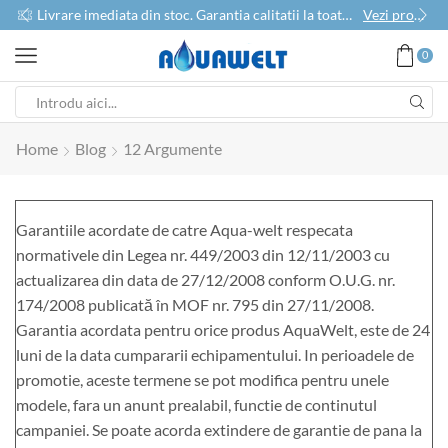
use
Livrare imediata din stoc. Garantia calitatii la toate produsele
Vezi produse
0
Home
Blog
12 Argumente
Garantiile acordate de catre Aqua-welt respecata
normativele din Legea nr. 449/2003 din 12/11/2003 cu
actualizarea din data de 27/12/2008 conform O.U.G. nr.
174/2008 publicată în MOF nr. 795 din 27/11/2008.
Garantia acordata pentru orice produs AquaWelt, este de 24
luni de la data cumpararii echipamentului. In perioadele de
promotie, aceste termene se pot modifica pentru unele
modele, fara un anunt prealabil, functie de continutul
campaniei. Se poate acorda extindere de garantie de pana la