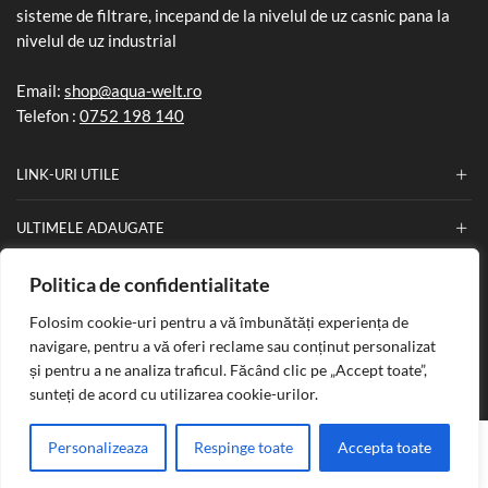
sisteme de filtrare, incepand de la nivelul de uz casnic pana la
nivelul de uz industrial
Email:
shop@aqua-welt.ro
Telefon :
0752 198 140
LINK-URI UTILE
ULTIMELE ADAUGATE
Politica de confidentialitate
INFORMATII
Folosim cookie-uri pentru a vă îmbunătăți experiența de
navigare, pentru a vă oferi reclame sau conținut personalizat
și pentru a ne analiza traficul. Făcând clic pe „Accept toate”,
Copyright © 2025
Aqua Welt
. Creat de
Nefa Soft
.
sunteți de acord cu utilizarea cookie-urilor.
PLATI SECURIZATE
0
Personalizeaza
Respinge toate
Accepta toate
Acasa
Produse
Lista de dorinte
Suna acum