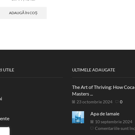
ADAUGĂ ÎN COȘ
I UTILE
ULTIMELE ADAUGATE
The Art of Thriving: How Coca
Masters ...
i
23 octombrie 2024
0
Apa de lamaie
ente
10 septembrie 2024
 cum?
Comentariile sunt în