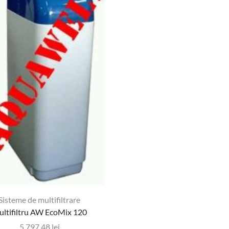
Sisteme de multifiltrare
ltifiltru AW EcoMix 120
5.797,48
lei