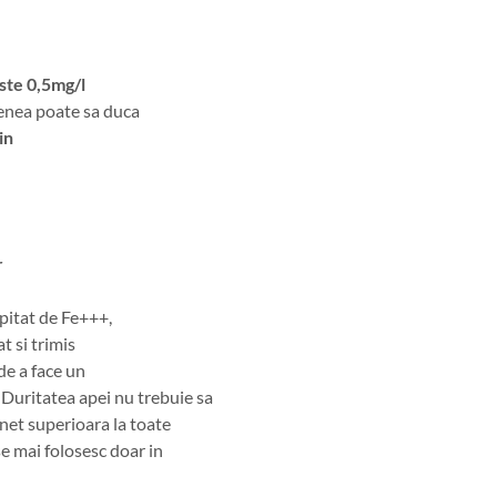
ste 0,5mg/l
menea poate sa duca
in
r
pitat de Fe+++,
 si trimis
de a face un
 Duritatea apei nu trebuie sa
et superioara la toate
se mai folosesc doar in