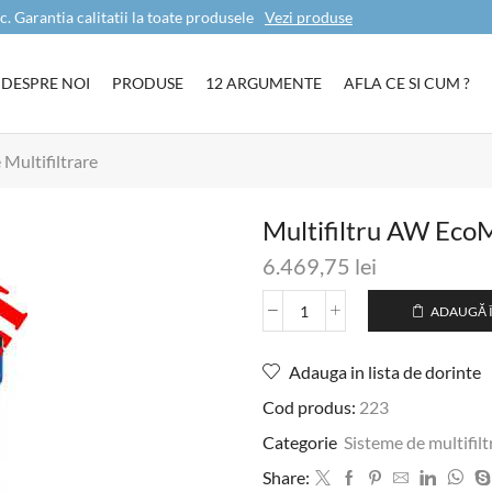
c. Garantia calitatii la toate produsele
Vezi produse
DESPRE NOI
PRODUSE
12 ARGUMENTE
AFLA CE SI CUM ?
Multifiltrare
Multifiltru AW Eco
6.469,75
lei
ADAUGĂ 
Adauga in lista de dorinte
Cod produs:
223
Categorie
Sisteme de multifilt
Share: