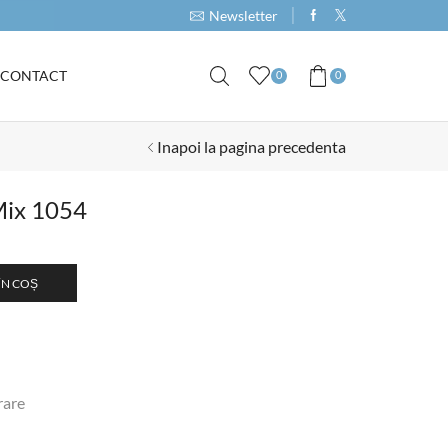
Cumpara produse de minim 1000RON si primeste 
Newsletter
CONTACT
0
0
Inapoi la pagina precedenta
Mix 1054
ÎN COȘ
rare