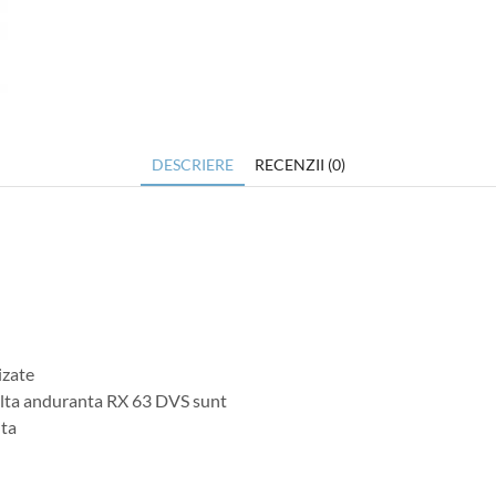
DESCRIERE
RECENZII (0)
izate
nalta anduranta RX 63 DVS sunt
nta