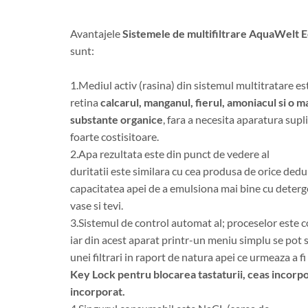
Avantajele
Sistemele de multifiltrare AquaWelt 
sunt:
1.Mediul activ (rasina) din sistemul multitratare es
retina
calcarul, manganul, fierul, amoniacul si o 
substante organice
, fara a necesita aparatura sup
foarte costisitoare.
2.Apa rezultata este din punct de vedere al
duritatii este similara cu cea produsa de orice dedur
capacitatea apei de a emulsiona mai bine cu deterge
vase si tevi.
3.Sistemul de control automat al; proceselor este 
iar din acest aparat printr-un meniu simplu se pot 
unei filtrari in raport de natura apei ce urmeaza a fi 
Key Lock pentru blocarea tastaturii, ceas incorp
incorporat.