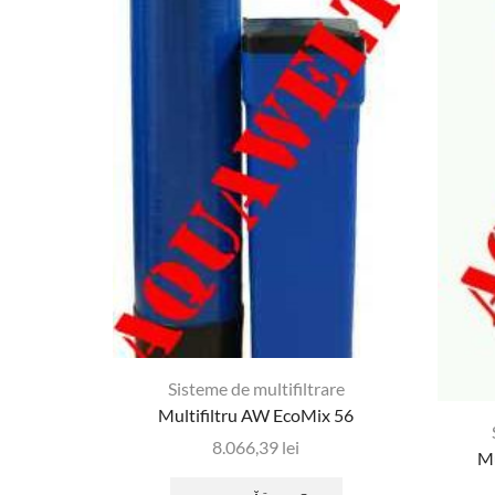
Sisteme de multifiltrare
Multifiltru AW EcoMix 56
8.066,39
lei
Mu