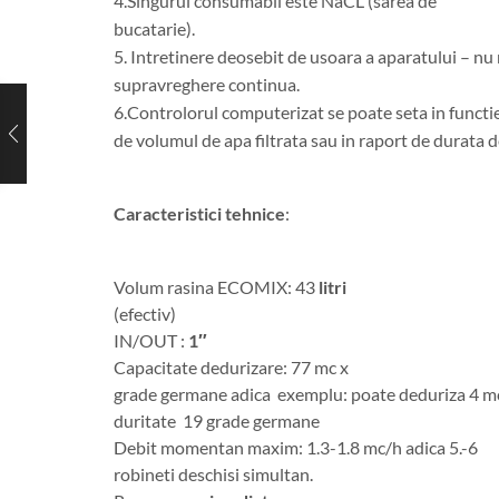
4.Singurul consumabil este NaCL (sarea de
bucatarie).
5. Intretinere deosebit de usoara a aparatului – nu
supravreghere continua.
6.Controlorul computerizat se poate seta in functi
de volumul de apa filtrata sau in raport de durata de
Caracteristici tehnice
:
Volum rasina ECOMIX: 43
litri
(efectiv)
IN/OUT :
1″
Capacitate dedurizare: 77 mc x
grade germane adica exemplu: poate deduriza 4 mc
duritate 19 grade germane
Debit momentan maxim: 1.3-1.8 mc/h adica 5.-6
robineti deschisi simultan.