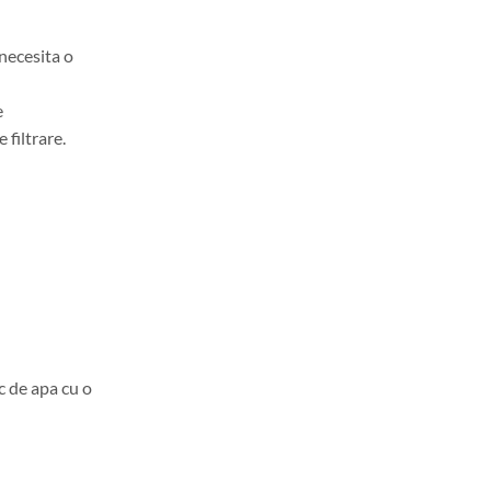
 necesita o
e
 filtrare.
 de apa cu o