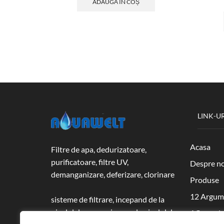
ADAUGĂ ÎN COȘ
LINK-UR
Acasa
Filtre de apa, dedurizatoare,
purificatoare, filtre UV,
Despre no
demanganizare, deferizare, clorinare
Produse
12 Argum
sisteme de filtrare, incepand de la
nivelul de uz casnic pana la nivelul de
Afla ce si