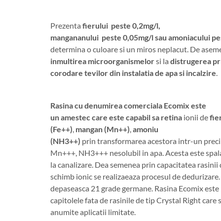
Prezenta
fierului peste 0,2mg/l,
mangananului peste 0,05mg/l sau amoniacului pe
determina o culoare si un miros neplacut. De ase
inmultirea microorganismelor
si la
distrugerea pr
corodare tevilor din instalatia de apa si incalzire
.
Rasina cu denumirea comerciala Ecomix este
un amestec care este capabil sa retina
ionii de
fie
(Fe++)
,
mangan
(Mn++)
,
amoniu
(NH3++)
prin transformarea acestora intr-un preci
Mn+++, NH3+++ nesolubil in apa. Acesta este spalat
la canalizare. Dea semenea prin capacitatea rasinii 
schimb ionic se realizaeaza procesul de dedurizare.
depaseasca 21 grade germane. Rasina Ecomix este n
capitolele fata de rasinile de tip Crystal Right care 
anumite aplicatii limitate.