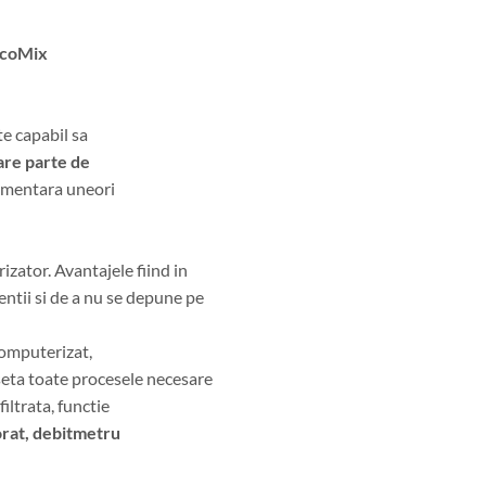
EcoMix
te capabil sa
mare parte de
limentara uneori
izator. Avantajele fiind in
ntii si de a nu se depune pe
computerizat,
seta toate procesele necesare
filtrata, functie
orat, debitmetru