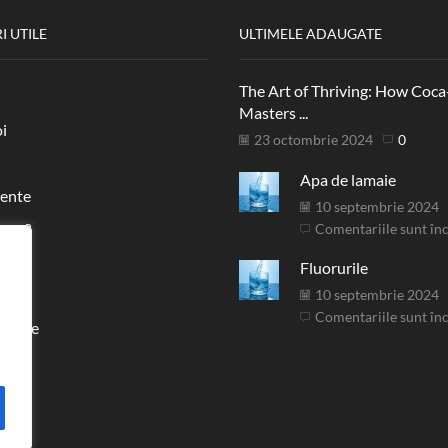
I UTILE
ULTIMELE ADAUGATE
The Art of Thriving: How Coca
Masters ...
i
23 octombrie 2024
0
Apa de lamaie
ente
10 septembrie 2024
 cum?
Comentariile sunt în
Fluorurile
eu
10 septembrie 2024
Comentariile sunt în
orinte