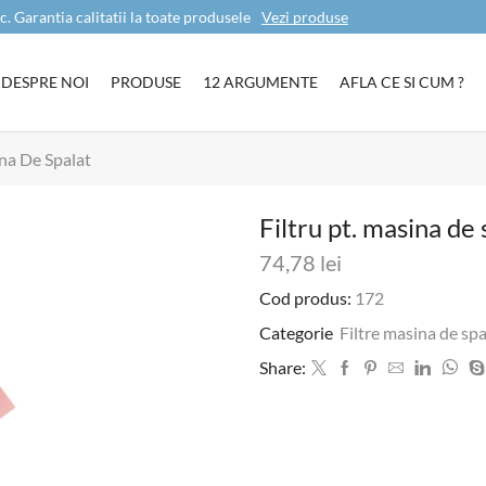
c. Garantia calitatii la toate produsele
Vezi produse
DESPRE NOI
PRODUSE
12 ARGUMENTE
AFLA CE SI CUM ?
ina De Spalat
Filtru pt. masina de 
74,78
lei
Cod produs:
172
Categorie
Filtre masina de spa
Share: