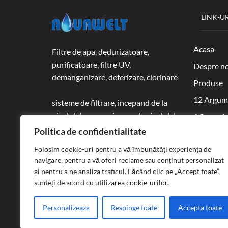
LINK-UR
Acasa
Filtre de apa, dedurizatoare,
purificatoare, filtre UV,
Despre no
demanganizare, deferizare, clorinare
Produse
12 Argum
sisteme de filtrare, incepand de la
nivelul de uz casnic pana la nivelul de
Afla ce si
uz industrial
Politica de confidentialitate
Contact
Folosim cookie-uri pentru a vă îmbunătăți experiența de
Contul m
Email:
shop@aqua-welt.ro
navigare, pentru a vă oferi reclame sau conținut personalizat
Telefon :
0752 198 140
Lista de d
și pentru a ne analiza traficul. Făcând clic pe „Accept toate”,
sunteți de acord cu utilizarea cookie-urilor.
Personalizeaza
Respinge toate
Accepta toate