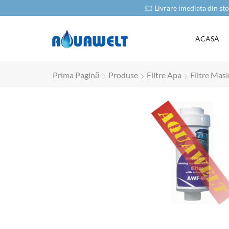
oduse
Livrare imediata din sto
ACASA
Prima Pagină
Produse
Filtre Apa
Filtre Mas