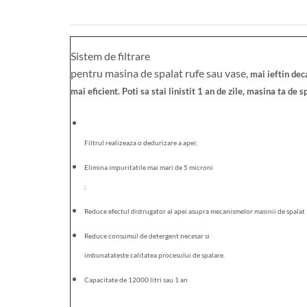
Sistem de filtrare
pentru masina de spalat rufe sau vase,
mai ieftin dec
mai eficient. Poti sa stai linistit 1 an de zile, masina ta de 
Filtrul realizeaza o dedurizare a apei;
Elimina impuritatile mai mari de 5 microni
;
Reduce efectul distrugator al apei asupra mecanismelor masinii de spalat
Reduce consumul de detergent necesar si
imbunatateste calitatea procesului de spalare.
Capacitate de 12000 litri sau 1 an