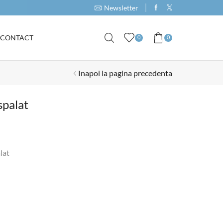
Cumpara produse de minim 1000RON si primeste 
Newsletter
CONTACT
0
0
Inapoi la pagina precedenta
spalat
lat