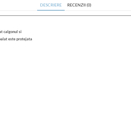
DESCRIERE
RECENZII (0)
at calgonul si
spalat este protejata