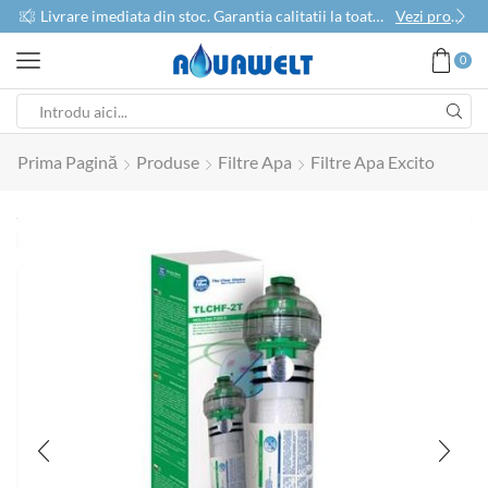
use
Livrare imediata din stoc. Garantia calitatii la toate produsele
Vezi produse
0
Prima Pagină
Produse
Filtre Apa
Filtre Apa Excito