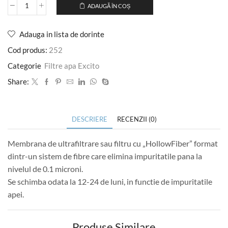
ADAUGĂ ÎN COȘ
Adauga in lista de dorinte
Cod produs:
252
Categorie
Filtre apa Excito
Share:
DESCRIERE
RECENZII (0)
Membrana de ultrafiltrare sau filtru cu „HollowFiber” format
dintr-un sistem de fibre care elimina impuritatile pana la
nivelul de 0.1 microni.
Se schimba odata la 12-24 de luni, in functie de impuritatile
apei.
Produse Similare