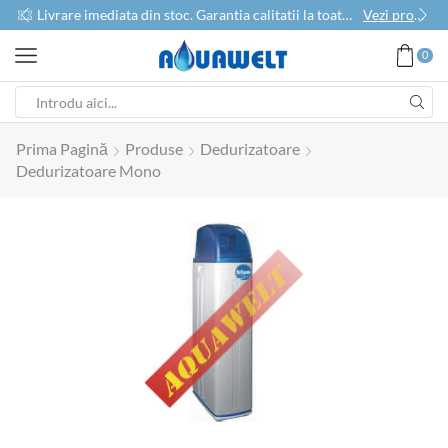
use
Livrare imediata din stoc. Garantia calitatii la toate produsele
Vezi produse
0
Prima Pagină
Produse
Dedurizatoare
Dedurizatoare Mono