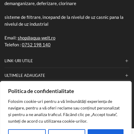
demanganizare, deferizare, clorinare
sisteme de filtrare, incepand de la nivelul de uz casnic pana la
nivelul de uz industrial
Email:
shop@aqua-welt.ro
Telefon :
0752 198 140
LINK-URI UTILE
ULTIMELE ADAUGATE
INFORMATII
Politica de confidentialitate
Folosim cookie-uri pentru a vă îmbunătăți experiența de
navigare, pentru a vă oferi reclame sau conținut personalizat
și pentru a ne analiza traficul. Făcând clic pe „Accept toate”,
Copyright © 2025
Aqua Welt
. Creat de
Nefa Soft
.
sunteți de acord cu utilizarea cookie-urilor.
PLATI SECURIZATE
0