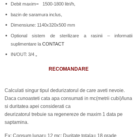
Debit maxim= 1500-1800 litri/h,
bazin de saramura inclus,
Dimensiune: 1140x320x500 mm
Optional sistem de sterilizare a rasinii – informatii
suplimentare la
CONTACT
IN/OUT: 3/4 „
RECOMANDARE
Calculati singur tipul dedurizatorul de care aveti nevoie.
Daca cunoasteti cata apa consumati in mc(metrii cubi)/luna
si duritatea apei considerati ca
deurizatorul trebuie sa regenereze de maxim 1 data pe
saptamina.
Ex: Consum lunar= 12 mc; Duritate totala= 18 grade