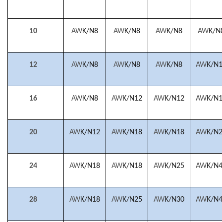
10
AW
K/N8
AW
K/N8
AW
K/N8
AW
K/N
12
AW
K/N8
AW
K/N8
AW
K/N8
AW
K/N
16
AW
K/N8
AW
K/N12
AW
K/N12
AW
K/N
20
AW
K/N12
AW
K/N18
AW
K/N18
AW
K/N
24
AW
K/N18
AW
K/N18
AW
K/N25
AW
K/N
28
AW
K/N18
AW
K/N25
AW
K/N30
AW
K/N