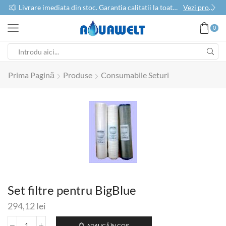
use
Livrare imediata din stoc. Garantia calitatii la toate produsele
Vezi produse
0
Prima Pagină
Produse
Consumabile Seturi
Set filtre pentru BigBlue
294,12
lei
ADAUGĂ ÎN COȘ