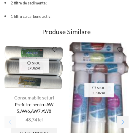
2 filtre de sedimente;
1 filtru cu carbune activ;
Produse Similare
STOC
EPUIZAT
STOC
EPUIZAT
Consumabile seturi
Prefiltre pentru AW
5,AW6,AW7,AW8
48,74
lei
CITEȘTE MAI MULT