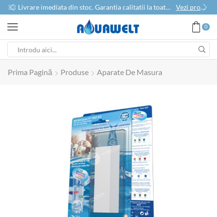
use
Livrare imediata din stoc. Garantia calitatii la toate produsele
Vezi produse
0
Prima Pagină
Produse
Aparate De Masura