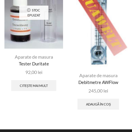
STOC
EPUIZAT
Aparate de masura
Tester Duritate
92,00
lei
Aparate de masura
Debitmetre AWFlow
CITEȘTE MAI MULT
245,00
lei
ADAUGĂ ÎN COȘ