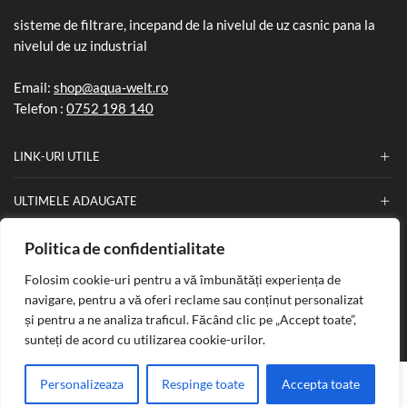
sisteme de filtrare, incepand de la nivelul de uz casnic pana la
nivelul de uz industrial
Email:
shop@aqua-welt.ro
Telefon :
0752 198 140
LINK-URI UTILE
ULTIMELE ADAUGATE
Politica de confidentialitate
INFORMATII
Folosim cookie-uri pentru a vă îmbunătăți experiența de
navigare, pentru a vă oferi reclame sau conținut personalizat
și pentru a ne analiza traficul. Făcând clic pe „Accept toate”,
Copyright © 2025
Aqua Welt
. Creat de
Nefa Soft
.
sunteți de acord cu utilizarea cookie-urilor.
PLATI SECURIZATE
0
Personalizeaza
Respinge toate
Accepta toate
Acasa
Produse
Lista de dorinte
Suna acum