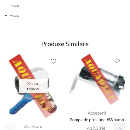
10 toli
20 toli
Produse Similare
STOC
EPUIZAT
Accesorii
Pompa de presiune AWpump
Accesorii
419,33
lei