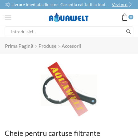
use
Livrare imediata din stoc. Garantia calitatii la toate produsele
Vezi produse
0
Prima Pagină
Produse
Accesorii
Cheie pentru cartuse filtrante